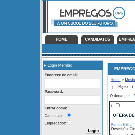
HOME
CANDIDATOS
EMPRE
Login Membro
EMPREGOS E
Endereço de email:
Home
>
Mostr
|
Página:
1
Password:
Ordenar por:
1.
Entrar como:
OFERA DE
Candidato...:
Empregador:
Farmodiética
-
Descrição: Ofe