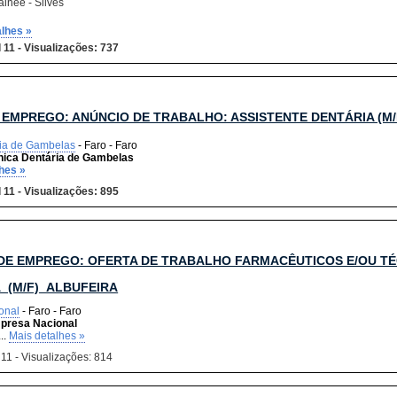
ainee - Silves
alhes »
 11 - Visualizações: 737
 EMPREGO: ANÚNCIO DE TRABALHO: ASSISTENTE DENTÁRIA (M/F
ria de Gambelas
- Faro - Faro
inica Dentária de Gambelas
hes »
 11 - Visualizações: 895
DE EMPREGO: OFERTA DE TRABALHO FARMACÊUTICOS E/OU TÉ
_(M/F)_ALBUFEIRA
onal
- Faro - Faro
presa Nacional
..
Mais detalhes »
 11 - Visualizações: 814