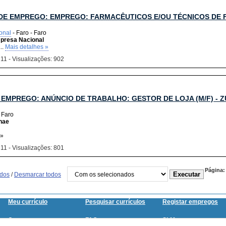
DE EMPREGO: EMPREGO: FARMACÊUTICOS E/OU TÉCNICOS DE 
onal
- Faro - Faro
presa Nacional
..
Mais detalhes »
 11 - Visualizações: 902
EMPREGO: ANÚNCIO DE TRABALHO: GESTOR DE LOJA (M/F) - ZU
- Faro
nae
 »
 11 - Visualizações: 801
Página:
odos
/
Desmarcar todos
Meu currículo
Pesquisar currículos
Registar empregos
Contacte-nos
FAQ
SitMap