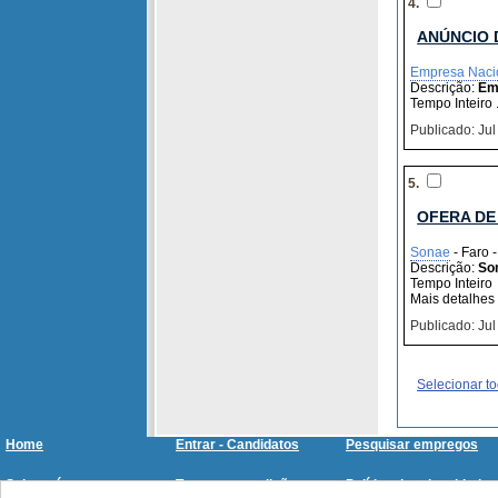
4.
ANÚNCIO 
Empresa Naci
Descrição:
Em
Tempo Inteiro .
Publicado: Jul
5.
OFERA DE 
Sonae
- Faro 
Descrição:
So
Tempo Inteiro
Mais detalhes
Publicado: Jul
Selecionar t
Home
Entrar - Candidatos
Pesquisar empregos
Sobre nós
Termos e condições
Política de privacidade