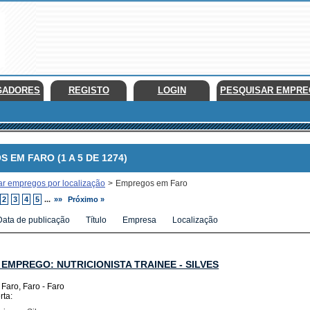
GADORES
REGISTO
LOGIN
PESQUISAR EMPR
M FARO (1 A 5 DE 1274)
ar empregos por localização
>
Empregos em Faro
2
3
4
5
...
»»
Próximo »
Data de publicação
Título
Empresa
Localização
 EMPREGO: NUTRICIONISTA TRAINEE - SILVES
 Faro, Faro - Faro
rta: