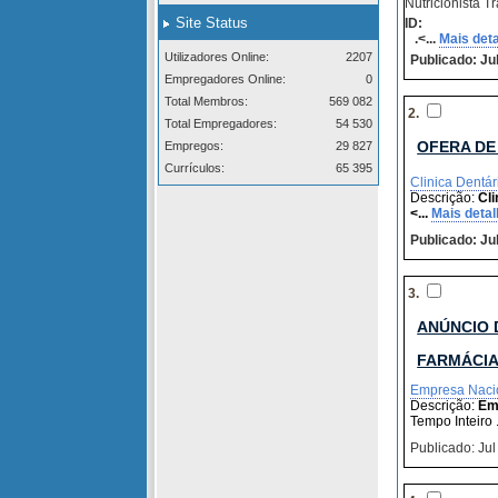
Nutricionista Tr
Site Status
ID:
.<...
Mais det
Utilizadores Online:
2207
Publicado: Jul
Empregadores Online:
0
Total Membros:
569 082
2.
Total Empregadores:
54 530
OFERA DE
Empregos:
29 827
Currículos:
65 395
Clinica Dentá
Descrição:
Cl
<...
Mais detal
Publicado: Jul
3.
ANÚNCIO 
FARMÁCIA
Empresa Naci
Descrição:
Em
Tempo Inteiro .
Publicado: Jul