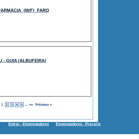
FARMÁCIA_(M/F)_FARO
 - GUIA (ALBUFEIRA)
1
2
3
4
5
...
»»
Próximo »
Entrar - Empregadores
Empregadores - Preçario