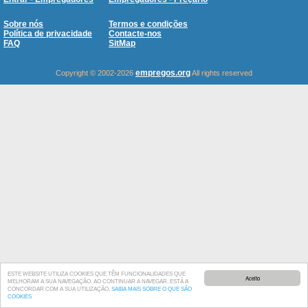
Sobre nós
Termos e condições
Política de privacidade
Contacte-nos
FAQ
SitMap
empregos.org
Copyright © 2002-2026
All rights reserved
ESTE WEBSITE UTILIZA COOKIES QUE TÊM FUNCIONALIDADES QUE
Aceito
MELHORAM A SUA NAVEGAÇÃO. AO CONTINUAR A NAVEGAR, ESTÁ A
CONCORDAR COM A SUA UTILIZAÇÃO.
SAIBA MAIS SOBRE O QUE SÃO
COOKIES