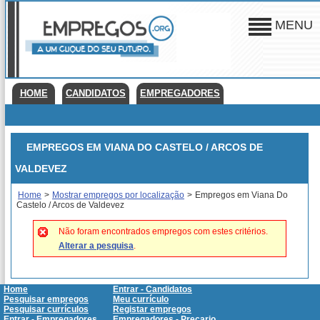
MENU
HOME
CANDIDATOS
EMPREGADORES
EMPREGOS EM VIANA DO CASTELO / ARCOS DE
VALDEVEZ
Home
>
Mostrar empregos por localização
>
Empregos em Viana Do
Castelo / Arcos de Valdevez
Não foram encontrados empregos com estes critérios.
Alterar a pesquisa
.
Home
Entrar - Candidatos
Pesquisar empregos
Meu currículo
Pesquisar currículos
Registar empregos
Entrar - Empregadores
Empregadores - Preçario