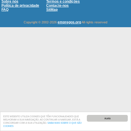
Sobre nós
Termos e condições
Política de privacidade
Contacte-nos
FAQ
SitMap
empregos.org
Copyright © 2002-2026
All rights reserved
ESTE WEBSITE UTILIZA COOKIES QUE TÊM FUNCIONALIDADES QUE
Aceito
MELHORAM A SUA NAVEGAÇÃO. AO CONTINUAR A NAVEGAR, ESTÁ A
CONCORDAR COM A SUA UTILIZAÇÃO.
SAIBA MAIS SOBRE O QUE SÃO
COOKIES