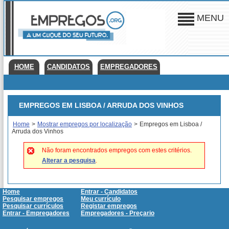
MENU
HOME
CANDIDATOS
EMPREGADORES
EMPREGOS EM LISBOA / ARRUDA DOS VINHOS
Home
>
Mostrar empregos por localização
>
Empregos em Lisboa /
Arruda dos Vinhos
Não foram encontrados empregos com estes critérios.
Alterar a pesquisa
.
Home
Entrar - Candidatos
Pesquisar empregos
Meu currículo
Pesquisar currículos
Registar empregos
Entrar - Empregadores
Empregadores - Preçario