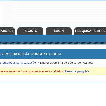
GADORES
REGISTO
LOGIN
PESQUISAR EMPR
EM ILHA DE SÃO JORGE / CALHETA
ar empregos por localização
>
Empregos em Ilha de São Jorge / Calheta
foram encontrados empregos com estes critérios.
Alterar a pesquisa
.