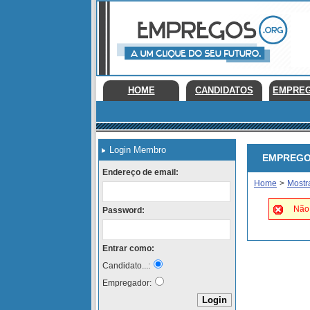
HOME
CANDIDATOS
EMPRE
Login Membro
EMPREGOS 
Endereço de email:
Home
>
Mostr
Não 
Password:
Entrar como:
Candidato...:
Empregador: