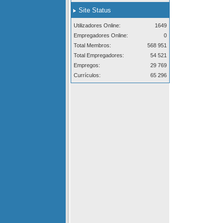
Site Status
Utilizadores Online:
1649
Empregadores Online:
0
Total Membros:
568 951
Total Empregadores:
54 521
Empregos:
29 769
Currículos:
65 296