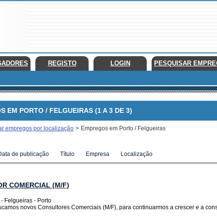
GADORES
REGISTO
LOGIN
PESQUISAR EMPR
M PORTO / FELGUEIRAS (1 A 3 DE 3)
ar empregos por localização
>
Empregos em Porto / Felgueiras
Data de publicação
Título
Empresa
Localização
R COMERCIAL (M/F)
- Felgueiras - Porto
camos novos Consultores Comerciais (M/F), para continuarmos a crescer e a conso