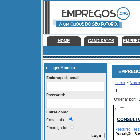
HOME
CANDIDATOS
EMPRE
Login Membro
EMPREGOS E
Endereço de email:
Home
>
Mostr
|
Password:
Ordenar por:
1.
Entrar como:
CONSULTO
Candidato...:
Empregador:
Percurso Feliz
Descrição: Bus
»