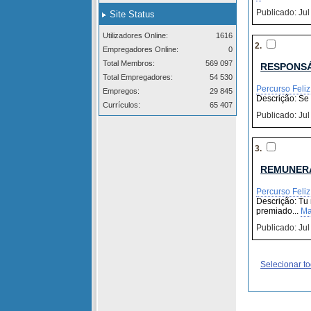
Publicado: Jul
Site Status
Utilizadores Online:
1616
2.
Empregadores Online:
0
Total Membros:
569 097
RESPONSÁ
Total Empregadores:
54 530
Percurso Feliz
Empregos:
29 845
Descrição: Se 
Currículos:
65 407
Publicado: Jul
3.
REMUNERA
Percurso Feliz
Descrição: Tu
premiado...
Ma
Publicado: Jul
Selecionar t