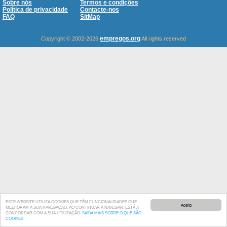
Sobre nós
Termos e condições
Política de privacidade
Contacte-nos
FAQ
SitMap
empregos.org
Copyright © 2002-2026
All rights reserved
ESTE WEBSITE UTILIZA COOKIES QUE TÊM FUNCIONALIDADES QUE
Aceito
MELHORAM A SUA NAVEGAÇÃO. AO CONTINUAR A NAVEGAR, ESTÁ A
CONCORDAR COM A SUA UTILIZAÇÃO.
SAIBA MAIS SOBRE O QUE SÃO
COOKIES