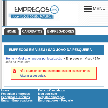
MENU
HOME
CANDIDATOS
EMPREGADORES
EMPREGOS EM VISEU / SÃO JOÃO DA PESQUEIRA
Home
>
Mostrar empregos por localização
>
Empregos em Viseu / São
João da Pesqueira
Não foram encontrados empregos com estes critérios.
Alterar a pesquisa
.
Home
Entrar - Candidatos
Pesquisar empregos
Meu currículo
Pesquisar currículos
Registar empregos
Entrar - Empregadores
Empregadores - Preçario