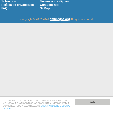
Sobre nós
Termos e condições
Política de privacidade
Contacte-nos
FAQ
SitMap
empregos.org
Copyright © 2002-2026
All rights reserved
ESTE WEBSITE UTILIZA COOKIES QUE TÊM FUNCIONALIDADES QUE
Aceito
MELHORAM A SUA NAVEGAÇÃO. AO CONTINUAR A NAVEGAR, ESTÁ A
CONCORDAR COM A SUA UTILIZAÇÃO.
SAIBA MAIS SOBRE O QUE SÃO
COOKIES