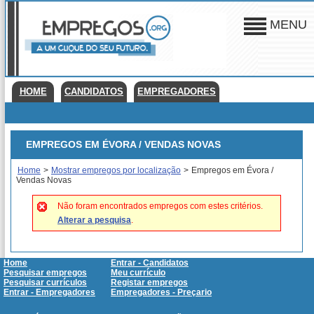
MENU
HOME
CANDIDATOS
EMPREGADORES
EMPREGOS EM ÉVORA / VENDAS NOVAS
Home
>
Mostrar empregos por localização
>
Empregos em Évora /
Vendas Novas
Não foram encontrados empregos com estes critérios.
Alterar a pesquisa
.
Home
Entrar - Candidatos
Pesquisar empregos
Meu currículo
Pesquisar currículos
Registar empregos
Entrar - Empregadores
Empregadores - Preçario