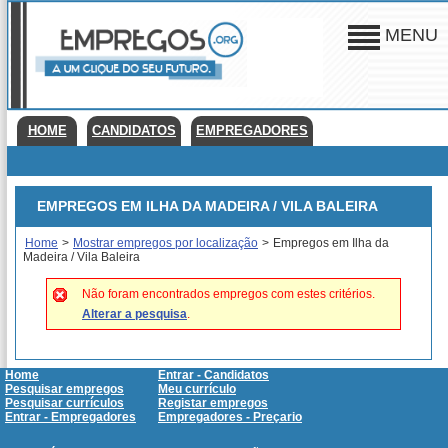
MENU
HOME
CANDIDATOS
EMPREGADORES
EMPREGOS EM ILHA DA MADEIRA / VILA BALEIRA
Home
>
Mostrar empregos por localização
>
Empregos em Ilha da
Madeira / Vila Baleira
Não foram encontrados empregos com estes critérios.
Alterar a pesquisa
.
Home
Entrar - Candidatos
Pesquisar empregos
Meu currículo
Pesquisar currículos
Registar empregos
Entrar - Empregadores
Empregadores - Preçario