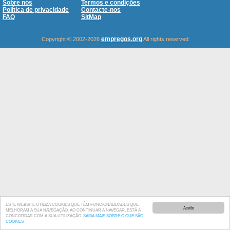
Sobre nós
Termos e condições
Política de privacidade
Contacte-nos
FAQ
SitMap
empregos.org
Copyright © 2002-2026
All rights reserved
ESTE WEBSITE UTILIZA COOKIES QUE TÊM FUNCIONALIDADES QUE
Aceito
MELHORAM A SUA NAVEGAÇÃO. AO CONTINUAR A NAVEGAR, ESTÁ A
CONCORDAR COM A SUA UTILIZAÇÃO.
SAIBA MAIS SOBRE O QUE SÃO
COOKIES