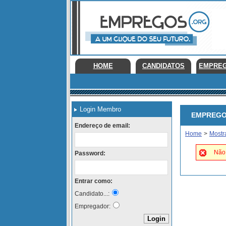
HOME
CANDIDATOS
EMPRE
Login Membro
EMPREGOS 
Endereço de email:
Home
>
Mostr
Não 
Password:
Entrar como:
Candidato...:
Empregador: