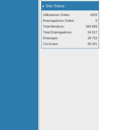
Site Status
Utilizadores Online:
4203
Empregadores Online:
0
Total Membros:
568 809
Total Empregadores:
54 517
Empregos:
29 715
Currículos:
65 201