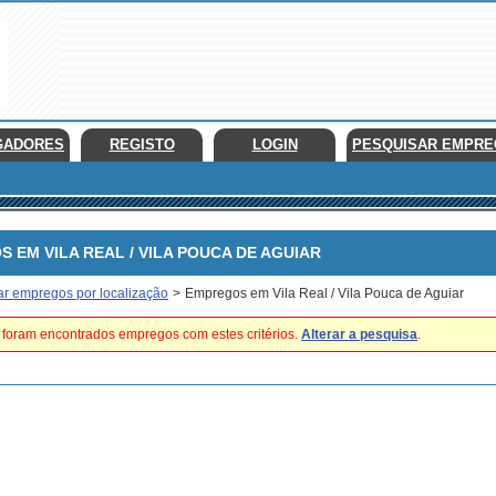
GADORES
REGISTO
LOGIN
PESQUISAR EMPR
EM VILA REAL / VILA POUCA DE AGUIAR
ar empregos por localização
>
Empregos em Vila Real / Vila Pouca de Aguiar
foram encontrados empregos com estes critérios.
Alterar a pesquisa
.