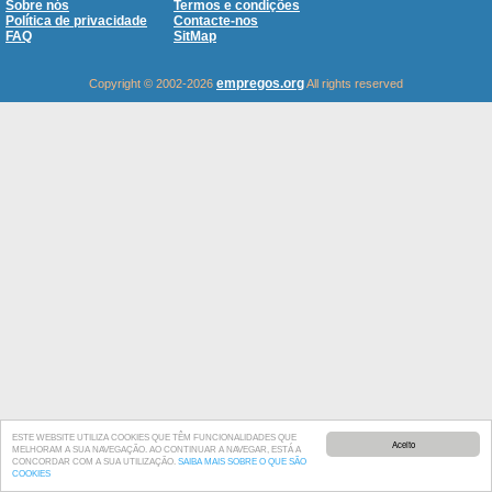
Sobre nós
Termos e condições
Política de privacidade
Contacte-nos
FAQ
SitMap
empregos.org
Copyright © 2002-2026
All rights reserved
ESTE WEBSITE UTILIZA COOKIES QUE TÊM FUNCIONALIDADES QUE
Aceito
MELHORAM A SUA NAVEGAÇÃO. AO CONTINUAR A NAVEGAR, ESTÁ A
CONCORDAR COM A SUA UTILIZAÇÃO.
SAIBA MAIS SOBRE O QUE SÃO
COOKIES