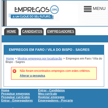
MENU
HOME
CANDIDATOS
EMPREGADORES
EMPREGOS EM FARO / VILA DO BISPO - SAGRES
Home
>
Mostrar empregos por localização
>
Empregos em Faro / Vila do
Bispo - Sagres
Não foram encontrados empregos com estes critérios.
Alterar a pesquisa
.
Home
Entrar - Candidatos
Pesquisar empregos
Meu currículo
Pesquisar currículos
Registar empregos
Entrar - Empregadores
Empregadores - Preçario