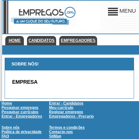
MENU
HOME
CANDIDATOS
EMPREGADORES
SOBRE NÓS!
EMPRESA
Home
Entrar - Candidatos
Pesquisar empregos
Meu currículo
Pesquisar currículos
Registar empregos
Entrar - Empregadores
Empregadores - Preçario
Sobre nós
Termos e condições
Política de privacidade
Contacte-nos
FAQ
SitMap