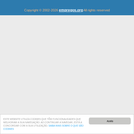
empregos.org
Copyright © 2002-2026
All rights reserved
ESTE WEBSITE UTILIZA COOKIES QUE TÊM FUNCIONALIDADES QUE
Aceito
MELHORAM A SUA NAVEGAÇÃO. AO CONTINUAR A NAVEGAR, ESTÁ A
CONCORDAR COM A SUA UTILIZAÇÃO.
SAIBA MAIS SOBRE O QUE SÃO
COOKIES