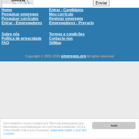
Enviar
Home
Entrar - Candidatos
Pesquisar empregos
Meu currículo
Pesquisar currículos
Registar empregos
Entrar - Empregadores
Empregadores - Preçario
Sobre nós
Termos e condições
Política de privacidade
Contacte-nos
FAQ
SitMap
empregos.org
Copyright © 2002-2026
All rights reserved
ESTE WEBSITE UTILIZA COOKIES QUE TÊM FUNCIONALIDADES QUE
Aceito
MELHORAM A SUA NAVEGAÇÃO. AO CONTINUAR A NAVEGAR, ESTÁ A
CONCORDAR COM A SUA UTILIZAÇÃO.
SAIBA MAIS SOBRE O QUE SÃO
COOKIES