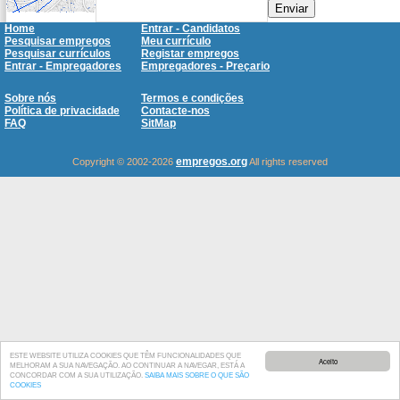
Enviar
Home
Entrar - Candidatos
Pesquisar empregos
Meu currículo
Pesquisar currículos
Registar empregos
Entrar - Empregadores
Empregadores - Preçario
Sobre nós
Termos e condições
Política de privacidade
Contacte-nos
FAQ
SitMap
empregos.org
Copyright © 2002-2026
All rights reserved
ESTE WEBSITE UTILIZA COOKIES QUE TÊM FUNCIONALIDADES QUE
Aceito
MELHORAM A SUA NAVEGAÇÃO. AO CONTINUAR A NAVEGAR, ESTÁ A
CONCORDAR COM A SUA UTILIZAÇÃO.
SAIBA MAIS SOBRE O QUE SÃO
COOKIES