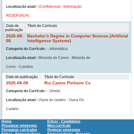
Localização atual :
(Confidencial - Informação
RESERVADA)
Data de
Título do Currículo
publicação
2026-08-
Bachelor’s Degree in Computer Science (Artificial
08
Intelligence Systems)
Categoria do Currículo :
- Informática
Localização atual :
Miranda do Convo - Miranda do
Corvo - Coimbra
Data de publicação
Título do Currículo
2026-08-08
Rui Castro Pinheiro Cv
Categoria do Currículo :
- Direito
Localização atual :
Viana do castelo - Viana Do
Castelo
Home
Entrar - Candidatos
Pesquisar empregos
Meu currículo
Pesquisar currículos
Registar empregos