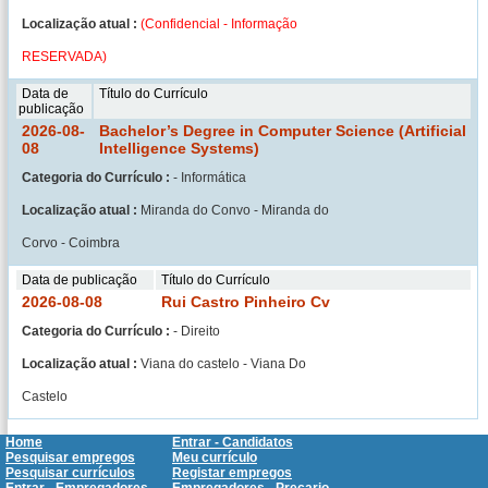
Localização atual :
(Confidencial - Informação
RESERVADA)
Data de
Título do Currículo
publicação
2026-08-
Bachelor’s Degree in Computer Science (Artificial
08
Intelligence Systems)
Categoria do Currículo :
- Informática
Localização atual :
Miranda do Convo - Miranda do
Corvo - Coimbra
Data de publicação
Título do Currículo
2026-08-08
Rui Castro Pinheiro Cv
Categoria do Currículo :
- Direito
Localização atual :
Viana do castelo - Viana Do
Castelo
Home
Entrar - Candidatos
Pesquisar empregos
Meu currículo
Pesquisar currículos
Registar empregos