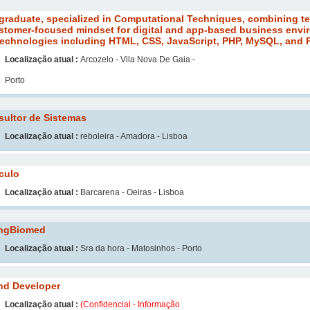
raduate, specialized in Computational Techniques, combining te
tomer-focused mindset for digital and app-based business envir
echnologies including HTML, CSS, JavaScript, PHP, MySQL, and 
Localização atual :
Arcozelo - Vila Nova De Gaia -
Porto
sultor de Sistemas
Localização atual :
reboleira - Amadora - Lisboa
culo
Localização atual :
Barcarena - Oeiras - Lisboa
ngBiomed
Localização atual :
Sra da hora - Matosinhos - Porto
end Developer
Localização atual :
(Confidencial - Informação