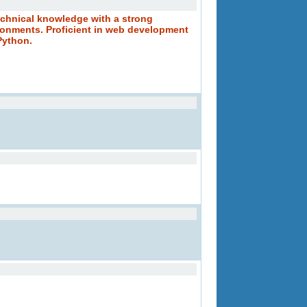
chnical knowledge with a strong
onments. Proficient in web development
Python.