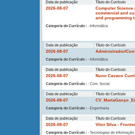
Data de publicação
Título do Currículo
2026-08-07
Computer Science g
commercial and cus
and programming t
Categoria do Currículo :
- Informática
Data de publicação
Título do Currículo
2026-08-07
Administrador/Con
Categoria do Currículo :
- Informática
Data de publicação
Título do Currículo
2026-08-07
Nuno Cavaco Currí
Categoria do Currículo :
- Com. Social
Data de publicação
Título do Currículo
2026-08-07
CV_MartaGanço_E
Categoria do Currículo :
- Engenharia
Data de publicação
Título do Currículo
2026-08-07
Vitor Silva - Front
Categoria do Currículo :
- Tecnologias de Informação