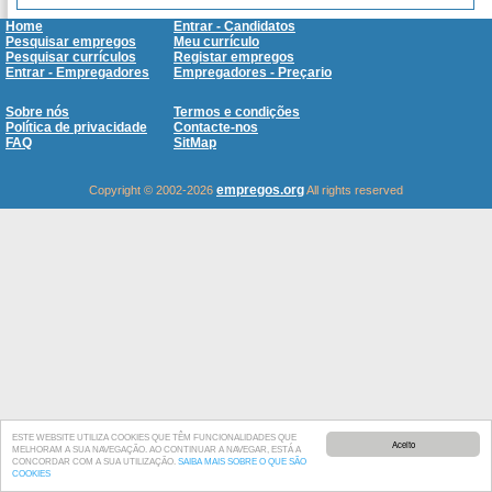
Home
Entrar - Candidatos
Pesquisar empregos
Meu currículo
Pesquisar currículos
Registar empregos
Entrar - Empregadores
Empregadores - Preçario
Sobre nós
Termos e condições
Política de privacidade
Contacte-nos
FAQ
SitMap
empregos.org
Copyright © 2002-2026
All rights reserved
ESTE WEBSITE UTILIZA COOKIES QUE TÊM FUNCIONALIDADES QUE
Aceito
MELHORAM A SUA NAVEGAÇÃO. AO CONTINUAR A NAVEGAR, ESTÁ A
CONCORDAR COM A SUA UTILIZAÇÃO.
SAIBA MAIS SOBRE O QUE SÃO
COOKIES