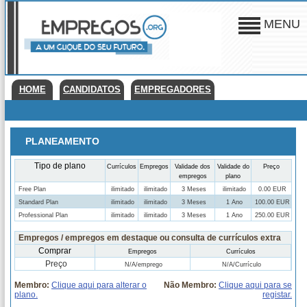
MENU
HOME
CANDIDATOS
EMPREGADORES
PLANEAMENTO
Tipo de plano
Currículos
Empregos
Validade dos
Validade do
Preço
empregos
plano
Free Plan
ilimitado
ilimitado
3 Meses
ilimitado
0.00 EUR
Standard Plan
ilimitado
ilimitado
3 Meses
1 Ano
100.00 EUR
Professional Plan
ilimitado
ilimitado
3 Meses
1 Ano
250.00 EUR
Empregos / empregos em destaque ou consulta de currículos extra
Comprar
Empregos
Currículos
Preço
N/A/emprego
N/A/Currículo
Membro:
Clique aqui para alterar o
Não Membro:
Clique aqui para se
plano.
registar.