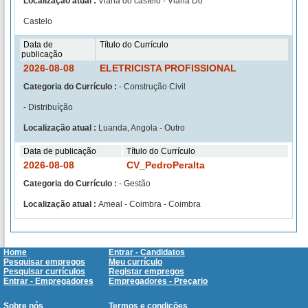
Localização atual :
Viana do castelo - Viana Do
Castelo
Data de
Título do Currículo
publicação
2026-08-08
ELETRICISTA PROFISSIONAL
Categoria do Currículo :
- Construção Civil
- Distribuíção
Localização atual :
Luanda, Angola - Outro
Data de publicação
Título do Currículo
2026-08-08
CV_PedroPeralta
Categoria do Currículo :
- Gestão
Localização atual :
Ameal - Coimbra - Coimbra
Home
Entrar - Candidatos
Pesquisar empregos
Meu currículo
Pesquisar currículos
Registar empregos
Entrar - Empregadores
Empregadores - Preçario
Sobre nós
Termos e condições