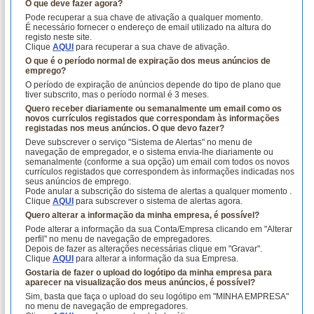
O que deve fazer agora?
Pode recuperar a sua chave de ativação a qualquer momento.
É necessário fornecer o endereço de email utilizado na altura do
registo neste site.
Clique
AQUI
para recuperar a sua chave de ativação.
O que é o período normal de expiração dos meus anúncios de
emprego?
O período de expiração de anúncios depende do tipo de plano que
tiver subscrito, mas o período normal é 3 meses.
Quero receber diariamente ou semanalmente um email como os
novos currículos registados que correspondam às informações
registadas nos meus anúncios. O que devo fazer?
Deve subscrever o serviço "Sistema de Alertas" no menu de
navegação de empregador, e o sistema envia-lhe diariamente ou
semanalmente (conforme a sua opção) um email com todos os novos
currículos registados que correspondem às informações indicadas nos
seus anúncios de emprego.
Pode anular a subscrição do sistema de alertas a qualquer momento .
Clique
AQUI
para subscrever o sistema de alertas agora.
Quero alterar a informação da minha empresa, é possível?
Pode alterar a informação da sua Conta/Empresa clicando em "Alterar
perfil" no menu de navegação de empregadores.
Depois de fazer as alterações necessárias clique em "Gravar".
Clique
AQUI
para alterar a informação da sua Empresa.
Gostaria de fazer o upload do logótipo da minha empresa para
aparecer na visualização dos meus anúncios, é possível?
Sim, basta que faça o upload do seu logótipo em "MINHA EMPRESA"
no menu de navegação de empregadores.