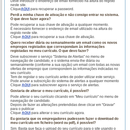
Deve introduzir o endereço de email fornecido na altura do registo
neste site.
Clique
AQUI
para recuperar a password.
Perdi a minha chave de ativação e não consigo entrar no sistema.
O que deve fazer agora?
Pode recuperar a sua chave de ativação a qualquer momento.
É necessário fornecer o endereço de email utilizado na altura do
registo neste site.
Clique
AQUI
para recuperar a sua chave de ativação.
Quero receber diária ou semanalmente um email como os novos
empregos registados que correspondam às informações
registadas no meu currículo. O que devo fazer?
Deve subscrever o serviço "Sistema de Alertas" no menu de
navegação de candidato, e o sistema envia-lhe diária ou
semanalmente (conforme a sua opção) um email com todas as novas
ofertas de emprego que correspondem às informações indicadas no
seu currículo.
Tem de registar o seu currículo antes de poder utilizar este serviço.
Pode anular a subscrição do sistema de alertas a qualquer momento
Clique
AQUI
para subscrever agora o serviço de alertas.
Gostaria de alterar o meu currículo, é possível?
Pode alterar o seu currículo clicando em "Meu currículo" no menu de
navegação de candidato.
Depois de fazer as alterações pretendidas deve clicar em "Gravar"
para o publicar
Clique
AQUI
para alterar o seu currículo agora.
Eu gostaria que os empregadores pudessem fazer o download do
meu currículo em ficheiro (word ou pdf), é possível?
Sim. Basta que faça o upload do seu currículo para o site usando o