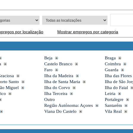
pregos por localização
Mostrar empregos por categoria
Beja
Braga
a
Castelo Branco
Coimbra
Faro
Guarda
Graciosa
Ilha da Madeira
Ilha das Flores
Porto Santo
Ilha de Santa Maria
Ilha de São Jo
São Miguel
Ilha do Corvo
Ilha do Faial
Pico
Ilha Terceira
Leiria
Outro
Portalegre
Região Autónoma: Açores
Santarém
Viana Do Castelo
Vila Real