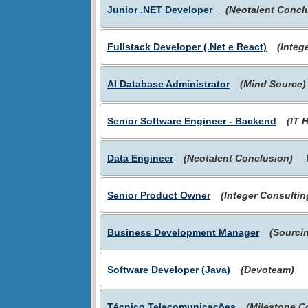
Junior .NET Developer
(Neotalent Concl
Fullstack Developer (.Net e React)
(Integ
AI Database Administrator
(Mind Source)
Senior Software Engineer - Backend
(IT 
Data Engineer
(Neotalent Conclusion)
Senior Product Owner
(Integer Consultin
Business Development Manager
(Sourcin
Software Developer (Java)
(Devoteam)
Técnico Telecomunicações
(Milestone C