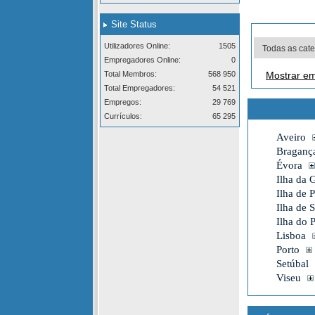
Site Status
Utilizadores Online:
1505
Empregadores Online:
0
Total Membros:
568 950
Mostrar em
Total Empregadores:
54 521
Empregos:
29 769
Currículos:
65 295
Aveiro
Braganç
Évora
Ilha da 
Ilha de 
Ilha de 
Ilha do 
Lisboa
Porto
Setúbal
Viseu