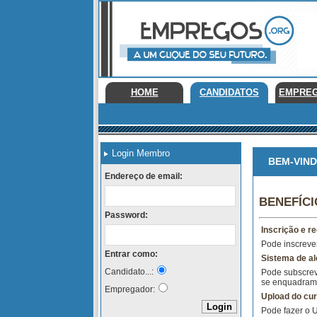
HOME
CANDIDATOS
EMPRE
Login Membro
BEM-VINDO
Endereço de email:
BENEFÍC
Password:
Inscrição e re
Pode inscrever
Entrar como:
Sistema de al
Candidato...:
Pode subscrev
se enquadram 
Empregador:
Upload do cur
Pode fazer o 