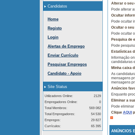
Alterar o seu 
Candidatos
Pode alterar a
Ocultar infor
Home
Pode ocultar i
Ocultar o seu
Registo
Pode ocultar 
Login
Pesquisa de e
Pode pesquisar
Alertas de Emprego
Estatísticas d
Enviar Currículo
Informação onl
candidaturas 
Pesquisar Empregos
Minha caixa 
Candidato - Apoio
As candidatur
mensagens pri
mensagens pri
Site Status
Anúncios favo
Enquanto procu
Utilizadores Online:
2129
Eliminar a su
Empregadores Online:
0
Pode eliminar
Total Membros:
569 082
Clique
AQUI
p
Total Empregadores:
54 530
Empregos:
29 827
Currículos:
65 395
ANÚNCIOS 