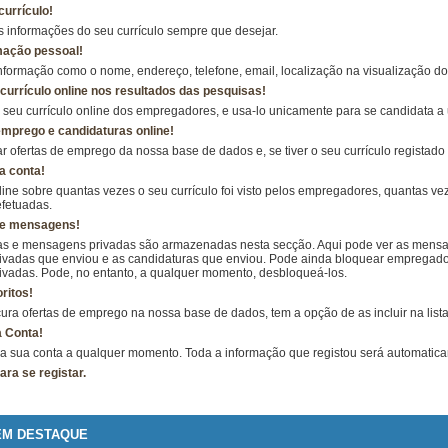
currículo!
s informações do seu currículo sempre que desejar.
mação pessoal!
nformação como o nome, endereço, telefone, email, localização na visualização do 
 currículo online nos resultados das pesquisas!
o seu currículo online dos empregadores, e usa-lo unicamente para se candidata 
mprego e candidaturas online!
 ofertas de emprego da nossa base de dados e, se tiver o seu currículo registad
a conta!
ine sobre quantas vezes o seu currículo foi visto pelos empregadores, quantas veze
efetuadas.
de mensagens!
as e mensagens privadas são armazenadas nesta secção. Aqui pode ver as mens
vadas que enviou e as candidaturas que enviou. Pode ainda bloquear empregad
vadas. Pode, no entanto, a qualquer momento, desbloqueá-los.
ritos!
ra ofertas de emprego na nossa base de dados, tem a opção de as incluir na lista 
a Conta!
 a sua conta a qualquer momento. Toda a informação que registou será automatic
ara se registar.
EM DESTAQUE