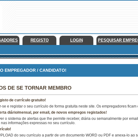
GADORES
REGISTO
LOGIN
PESQUISAR EMPR
 EMPREGADOR / CANDIDATO!
IOS DE SE TORNAR MEMBRO
gisto de currículo gratuito!
-se e registar o seu currículo de forma gratuita neste site. Os empregadores ficam 
erta diário/mensal, por email, de novos empregos registados!
er o sistema de alertas que lhe permite receber, diária ou semanalmente por ema
nas informações expressas no seu currículo.
rículo!
UPLOAD do seu currículo a partir de um documento WORD ou PDF e anexa-lo ao seu