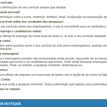
currículo!
s informações do seu currículo sempre que desejar.
mação pessoal!
nformação como o nome, endereço, telefone, email, localização na visualização do 
 currículo online nos resultados das pesquisas!
o seu currículo online dos empregadores, e usa-lo unicamente para se candidata 
mprego e candidaturas online!
 ofertas de emprego da nossa base de dados e, se tiver o seu currículo registad
a conta!
ine sobre quantas vezes o seu currículo foi visto pelos empregadores, quantas veze
efetuadas.
de mensagens!
as e mensagens privadas são armazenadas nesta secção. Aqui pode ver as mens
vadas que enviou e as candidaturas que enviou. Pode ainda bloquear empregad
vadas. Pode, no entanto, a qualquer momento, desbloqueá-los.
ritos!
ra ofertas de emprego na nossa base de dados, tem a opção de as incluir na lista 
a Conta!
 a sua conta a qualquer momento. Toda a informação que registou será automatic
ara se registar.
EM DESTAQUE