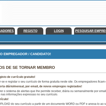
GADORES
REGISTO
LOGIN
PESQUISAR EMPR
 EMPREGADOR / CANDIDATO!
IOS DE SE TORNAR MEMBRO
gisto de currículo gratuito!
-se e registar o seu currículo de forma gratuita neste site. Os empregadores ficam 
erta diário/mensal, por email, de novos empregos registados!
er o sistema de alertas que lhe permite receber, diária ou semanalmente por ema
nas informações expressas no seu currículo.
rículo!
UPLOAD do seu currículo a partir de um documento WORD ou PDF e anexa-lo ao seu