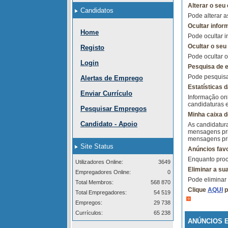
Alterar o seu 
Candidatos
Pode alterar a
Ocultar infor
Home
Pode ocultar i
Ocultar o seu
Registo
Pode ocultar 
Login
Pesquisa de e
Pode pesquisar
Alertas de Emprego
Estatísticas d
Enviar Currículo
Informação onl
candidaturas 
Pesquisar Empregos
Minha caixa 
Candidato - Apoio
As candidatur
mensagens pri
mensagens pri
Site Status
Anúncios favo
Enquanto procu
Utilizadores Online:
3649
Eliminar a su
Empregadores Online:
0
Pode eliminar
Total Membros:
568 870
Clique
AQUI
p
Total Empregadores:
54 519
Empregos:
29 738
Currículos:
65 238
ANÚNCIOS 