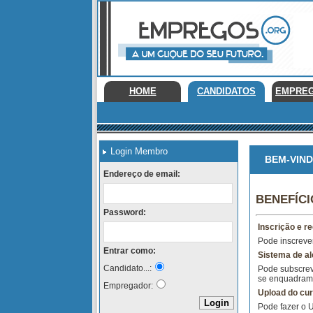
HOME
CANDIDATOS
EMPRE
Login Membro
BEM-VINDO
Endereço de email:
BENEFÍC
Password:
Inscrição e re
Pode inscrever
Entrar como:
Sistema de al
Candidato...:
Pode subscrev
se enquadram 
Empregador:
Upload do cur
Pode fazer o 