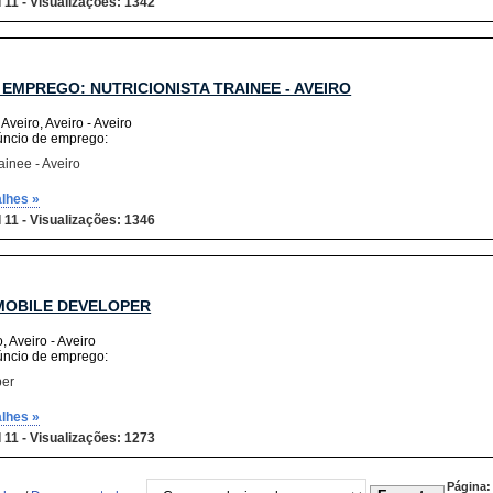
 11 - Visualizações: 1342
 EMPREGO: NUTRICIONISTA TRAINEE - AVEIRO
 Aveiro, Aveiro - Aveiro
úncio de emprego:
ainee - Aveiro
alhes »
 11 - Visualizações: 1346
MOBILE DEVELOPER
, Aveiro - Aveiro
úncio de emprego:
per
alhes »
 11 - Visualizações: 1273
Página: