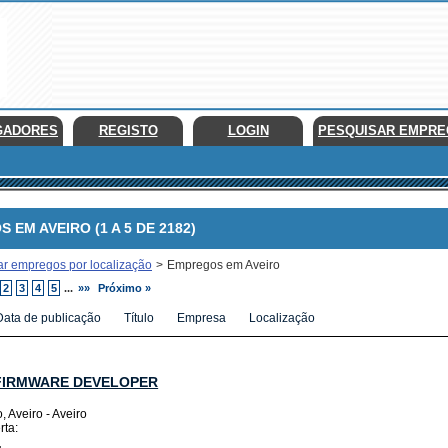
GADORES
REGISTO
LOGIN
PESQUISAR EMPR
M AVEIRO (1 A 5 DE 2182)
ar empregos por localização
>
Empregos em Aveiro
2
3
4
5
...
»»
Próximo »
Data de publicação
Título
Empresa
Localização
FIRMWARE DEVELOPER
, Aveiro - Aveiro
rta: