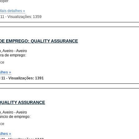
loper
Mais detalhes »
 11 - Visualizações: 1359
DE EMPREGO: QUALITY ASSURANCE
, Aveiro - Aveiro
era de emprego:
nce
alhes »
 11 - Visualizações: 1391
QUALITY ASSURANCE
, Aveiro - Aveiro
úncio de emprego:
nce
alhes »