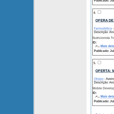
Publicado: Jul
4.
OFERA DE
Farmodiética
-
Descrição: An
Nutricionista Tr
ID:
.<...
Mais det
Publicado: Jul
5.
OFERTA: 
Olisipo
- Aveiro
Descrição: An
Mobile Develo
ID:
.<...
Mais det
Publicado: Jul