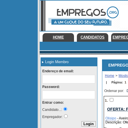
HOME
CANDIDATOS
EMPRE
Login Membro
EMPREGOS E
Endereço de email:
Home
>
Mostr
|
Página:
1
Password:
Ordenar por:
1.
Entrar como:
OFERTA: 
Candidato...:
Empregador:
Olisipo
- Aveiro
Descrição: Ofe