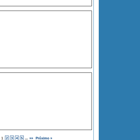
1
2
3
4
5
...
»»
Próximo »