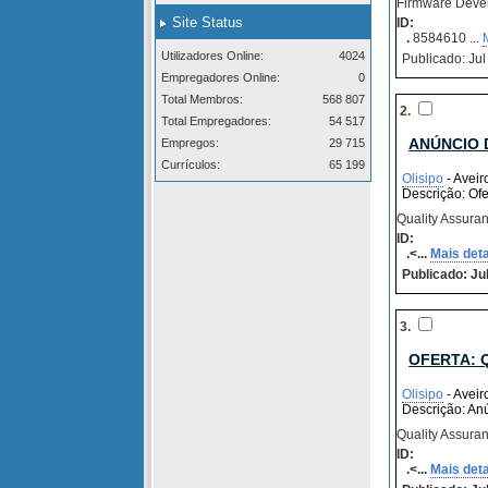
Firmware Deve
Site Status
ID:
.
8584610 ...
Utilizadores Online:
4024
Publicado: Jul
Empregadores Online:
0
Total Membros:
568 807
2.
Total Empregadores:
54 517
ANÚNCIO 
Empregos:
29 715
Currículos:
65 199
Olisipo
- Aveiro
Descrição: Of
Quality Assura
ID:
.<...
Mais det
Publicado: Jul
3.
OFERTA: 
Olisipo
- Aveiro
Descrição: An
Quality Assura
ID:
.<...
Mais det