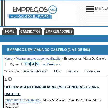
MENU
HOME
CANDIDATOS
EMPREGADORES
EMPREGOS EM VIANA DO CASTELO (1 A 5 DE 508)
Home
>
Mostrar empregos por localização
>
Empregos em Viana Do Castelo
|
Página:
1
2
3
4
5
...
»»
Próximo »
Ordenar por:
Data de publicação
Título
Empresa
Localização
1.
OFERTA: AGENTE IMOBILIÁRIO (M/F) CENTURY 21 VIANA
CASTELO
CENTURY 21 CONFIANÇA
- Viana Do Castelo, Viana Do Castelo - Viana
Do Castelo
Descrição: