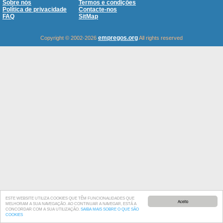
Sobre nós
Termos e condições
Política de privacidade
Contacte-nos
FAQ
SitMap
empregos.org
Copyright © 2002-2026
All rights reserved
ESTE WEBSITE UTILIZA COOKIES QUE TÊM FUNCIONALIDADES QUE
Aceito
MELHORAM A SUA NAVEGAÇÃO. AO CONTINUAR A NAVEGAR, ESTÁ A
CONCORDAR COM A SUA UTILIZAÇÃO.
SAIBA MAIS SOBRE O QUE SÃO
COOKIES