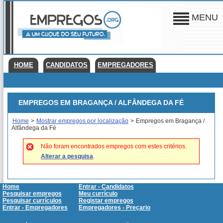
MENU
HOME
CANDIDATOS
EMPREGADORES
EMPREGOS EM BRAGANÇA / ALFÂNDEGA DA FÉ
Home
>
Mostrar empregos por localização
>
Empregos em Bragança /
Alfândega da Fé
Não foram encontrados empregos com estes critérios.
Alterar a pesquisa
.
Home
Entrar - Candidatos
Pesquisar empregos
Meu currículo
Pesquisar currículos
Registar empregos
Entrar - Empregadores
Empregadores - Preçario