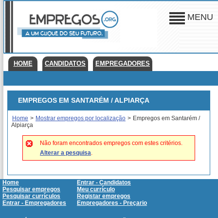
MENU
HOME
CANDIDATOS
EMPREGADORES
EMPREGOS EM SANTARÉM / ALPIARÇA
Home
>
Mostrar empregos por localização
>
Empregos em Santarém /
Alpiarça
Não foram encontrados empregos com estes critérios.
Alterar a pesquisa
.
Home
Entrar - Candidatos
Pesquisar empregos
Meu currículo
Pesquisar currículos
Registar empregos
Entrar - Empregadores
Empregadores - Preçario