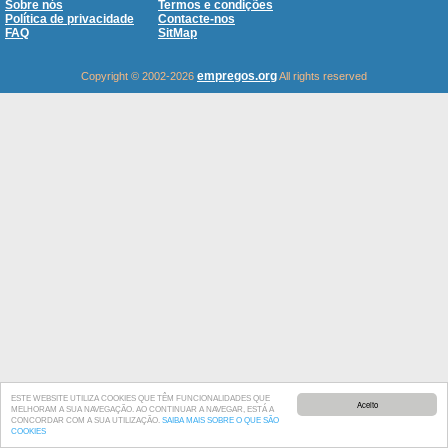
Sobre nós
Termos e condições
Política de privacidade
Contacte-nos
FAQ
SitMap
empregos.org
Copyright © 2002-2026
All rights reserved
ESTE WEBSITE UTILIZA COOKIES QUE TÊM FUNCIONALIDADES QUE
Aceito
MELHORAM A SUA NAVEGAÇÃO. AO CONTINUAR A NAVEGAR, ESTÁ A
CONCORDAR COM A SUA UTILIZAÇÃO.
SAIBA MAIS SOBRE O QUE SÃO
COOKIES