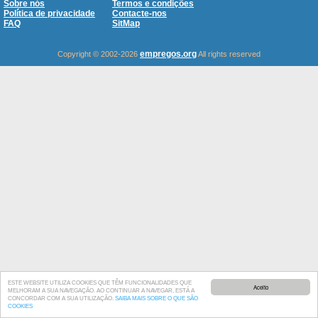
Sobre nós
Termos e condições
Política de privacidade
Contacte-nos
FAQ
SitMap
empregos.org
Copyright © 2002-2026
All rights reserved
ESTE WEBSITE UTILIZA COOKIES QUE TÊM FUNCIONALIDADES QUE
Aceito
MELHORAM A SUA NAVEGAÇÃO. AO CONTINUAR A NAVEGAR, ESTÁ A
CONCORDAR COM A SUA UTILIZAÇÃO.
SAIBA MAIS SOBRE O QUE SÃO
COOKIES