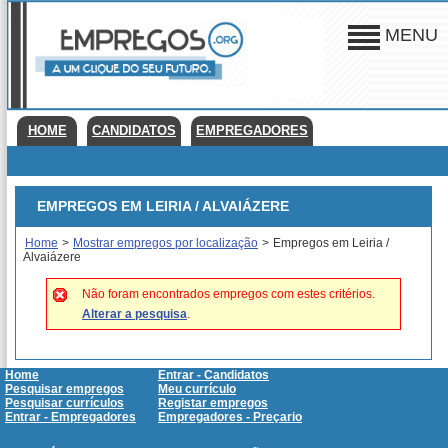
MENU
HOME
CANDIDATOS
EMPREGADORES
EMPREGOS EM LEIRIA / ALVAIÁZERE
Home
>
Mostrar empregos por localização
>
Empregos em Leiria /
Alvaiázere
Não foram encontrados empregos com estes critérios.
Alterar a pesquisa
.
Home
Entrar - Candidatos
Pesquisar empregos
Meu currículo
Pesquisar currículos
Registar empregos
Entrar - Empregadores
Empregadores - Preçario