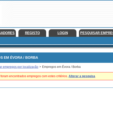
GADORES
REGISTO
LOGIN
PESQUISAR EMPR
EM ÉVORA / BORBA
ar empregos por localização
>
Empregos em Évora / Borba
foram encontrados empregos com estes critérios.
Alterar a pesquisa
.