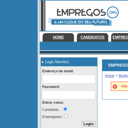
HOME
CANDIDATOS
EMPRE
Login Membro
EMPREGOS 
Endereço de email:
Home
>
Mostr
Não 
Password:
Entrar como:
Candidato...:
Empregador: