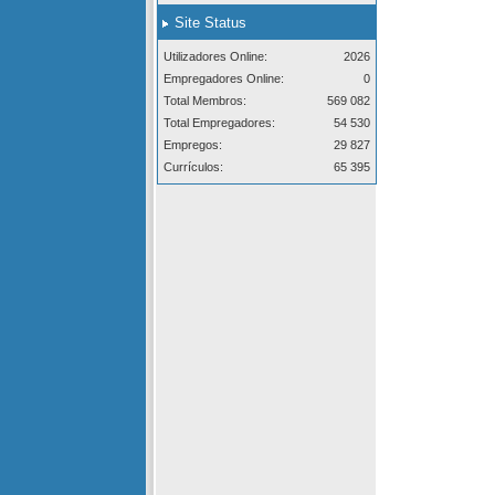
Site Status
Utilizadores Online:
2026
Empregadores Online:
0
Total Membros:
569 082
Total Empregadores:
54 530
Empregos:
29 827
Currículos:
65 395