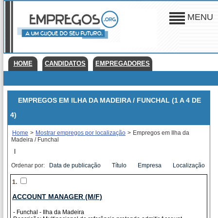
MENU
HOME
CANDIDATOS
EMPREGADORES
EMPREGOS EM ILHA DA MADEIRA / FUNCHAL (1 A 4 DE
4)
Home
>
Mostrar empregos por localização
>
Empregos em Ilha da
Madeira / Funchal
|
Ordenar por:
Data de publicação
Título
Empresa
Localização
1.
ACCOUNT MANAGER (M/F)
- Funchal - Ilha da Madeira