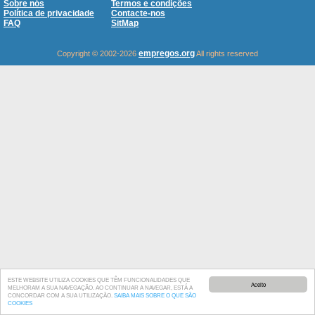
Sobre nós
Termos e condições
Política de privacidade
Contacte-nos
FAQ
SitMap
empregos.org
Copyright © 2002-2026
All rights reserved
ESTE WEBSITE UTILIZA COOKIES QUE TÊM FUNCIONALIDADES QUE
Aceito
MELHORAM A SUA NAVEGAÇÃO. AO CONTINUAR A NAVEGAR, ESTÁ A
CONCORDAR COM A SUA UTILIZAÇÃO.
SAIBA MAIS SOBRE O QUE SÃO
COOKIES