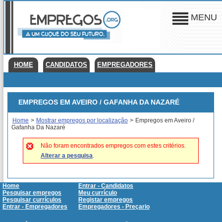
MENU
HOME
CANDIDATOS
EMPREGADORES
EMPREGOS EM AVEIRO / GAFANHA DA NAZARÉ
Home
>
Mostrar empregos por localização
>
Empregos em Aveiro /
Gafanha Da Nazaré
Não foram encontrados empregos com estes critérios.
Alterar a pesquisa
.
Home
Entrar - Candidatos
Pesquisar empregos
Meu currículo
Pesquisar currículos
Registar empregos
Entrar - Empregadores
Empregadores - Preçario