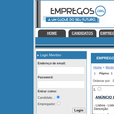
HOME
CANDIDATOS
EMPRE
Login Membro
EMPREGOS E
Endereço de email:
Home
>
Mostr
|
Página:
1
Password:
Ordenar por:
1.
Entrar como:
ANÚNCIO 
Candidato...:
Empregador:
- Lisboa - Lis
Descrição: