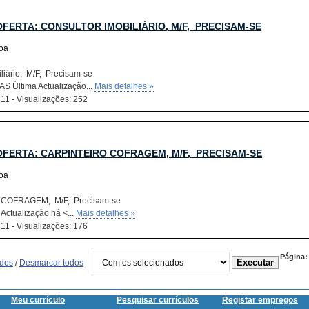
OFERTA: CONSULTOR IMOBILIÁRIO, M/F, PRECISAM-SE
boa
liário, M/F, Precisam-se
S Última Actualização...
Mais detalhes »
 11 - Visualizações: 252
OFERTA: CARPINTEIRO COFRAGEM, M/F, PRECISAM-SE
boa
COFRAGEM, M/F, Precisam-se
Actualização há <...
Mais detalhes »
 11 - Visualizações: 176
Página:
odos
/
Desmarcar todos
Meu currículo
Pesquisar currículos
Registar empregos