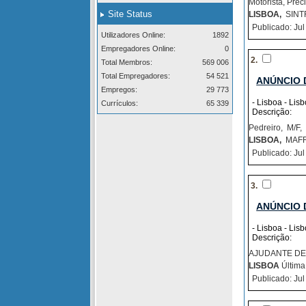
Motorista, Pre
Site Status
LISBOA,
SINTR
Publicado: Jul
Utilizadores Online:
1892
Empregadores Online:
0
2.
Total Membros:
569 006
Total Empregadores:
54 521
ANÚNCIO 
Empregos:
29 773
- Lisboa - Lis
Currículos:
65 339
Descrição:
Pedreiro, M/F,
LISBOA,
MAFRA
Publicado: Jul
3.
ANÚNCIO 
- Lisboa - Lis
Descrição:
AJUDANTE DE 
LISBOA
Última 
Publicado: Jul