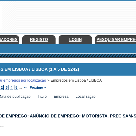
GADORES
REGISTO
LOGIN
PESQUISAR EMPR
M LISBOA / LISBOA (1 A 5 DE 2242)
ar empregos por localização
>
Empregos em Lisboa / LISBOA
2
3
4
5
...
»»
Próximo »
Data de publicação
Título
Empresa
Localização
DE EMPREGO: ANÚNCIO DE EMPREGO: MOTORISTA, PRECISAM-S
boa