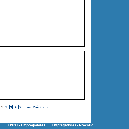
1
2
3
4
5
...
»»
Próximo »
Entrar - Empregadores
Empregadores - Preçario