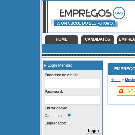
HOME
CANDIDATOS
EMPRE
Login Membro
EMPREGOS 
Endereço de email:
Home
>
Mostr
Não 
Password:
Entrar como:
Candidato...:
Empregador: