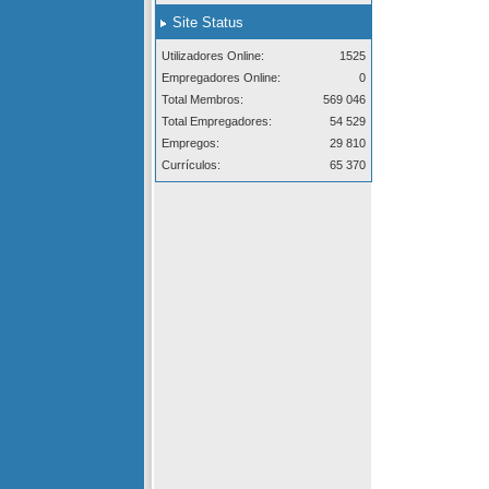
Site Status
Utilizadores Online:
1525
Empregadores Online:
0
Total Membros:
569 046
Total Empregadores:
54 529
Empregos:
29 810
Currículos:
65 370