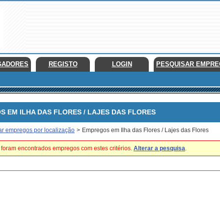
GADORES
REGISTO
LOGIN
PESQUISAR EMPR
EM ILHA DAS FLORES / LAJES DAS FLORES
ar empregos por localização
>
Empregos em Ilha das Flores / Lajes das Flores
foram encontrados empregos com estes critérios.
Alterar a pesquisa
.