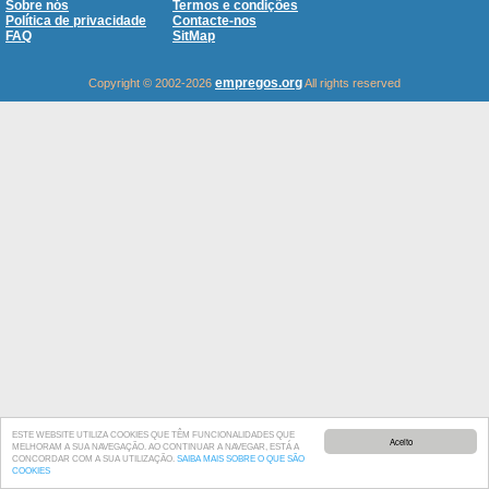
Sobre nós
Termos e condições
Política de privacidade
Contacte-nos
FAQ
SitMap
empregos.org
Copyright © 2002-2026
All rights reserved
ESTE WEBSITE UTILIZA COOKIES QUE TÊM FUNCIONALIDADES QUE
Aceito
MELHORAM A SUA NAVEGAÇÃO. AO CONTINUAR A NAVEGAR, ESTÁ A
CONCORDAR COM A SUA UTILIZAÇÃO.
SAIBA MAIS SOBRE O QUE SÃO
COOKIES