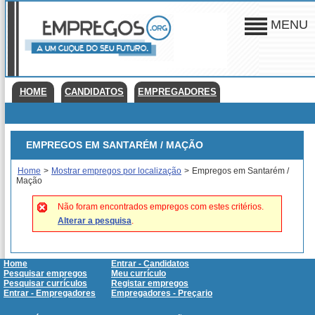
MENU
HOME
CANDIDATOS
EMPREGADORES
EMPREGOS EM SANTARÉM / MAÇÃO
Home
>
Mostrar empregos por localização
>
Empregos em Santarém /
Mação
Não foram encontrados empregos com estes critérios.
Alterar a pesquisa
.
Home
Entrar - Candidatos
Pesquisar empregos
Meu currículo
Pesquisar currículos
Registar empregos
Entrar - Empregadores
Empregadores - Preçario