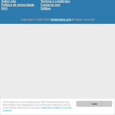
Sobre nós
Termos e condições
Política de privacidade
Contacte-nos
FAQ
SitMap
empregos.org
Copyright © 2002-2026
All rights reserved
ESTE WEBSITE UTILIZA COOKIES QUE TÊM FUNCIONALIDADES QUE
Aceito
MELHORAM A SUA NAVEGAÇÃO. AO CONTINUAR A NAVEGAR, ESTÁ A
CONCORDAR COM A SUA UTILIZAÇÃO.
SAIBA MAIS SOBRE O QUE SÃO
COOKIES