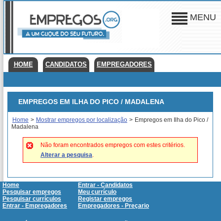
MENU
HOME
CANDIDATOS
EMPREGADORES
EMPREGOS EM ILHA DO PICO / MADALENA
Home
>
Mostrar empregos por localização
>
Empregos em Ilha do Pico /
Madalena
Não foram encontrados empregos com estes critérios.
Alterar a pesquisa
.
Home
Entrar - Candidatos
Pesquisar empregos
Meu currículo
Pesquisar currículos
Registar empregos
Entrar - Empregadores
Empregadores - Preçario