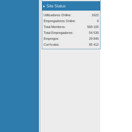
Site Status
Utilizadores Online:
1622
Empregadores Online:
0
Total Membros:
569 105
Total Empregadores:
54 530
Empregos:
29 845
Currículos:
65 412