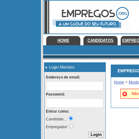
HOME
CANDIDATOS
EMPRE
Login Membro
EMPREGOS 
Endereço de email:
Home
>
Mostr
Não 
Password:
Entrar como:
Candidato...:
Empregador: