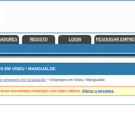
GADORES
REGISTO
LOGIN
PESQUISAR EMPR
EM VISEU / MANGUALDE
ar empregos por localização
>
Empregos em Viseu / Mangualde
foram encontrados empregos com estes critérios.
Alterar a pesquisa
.