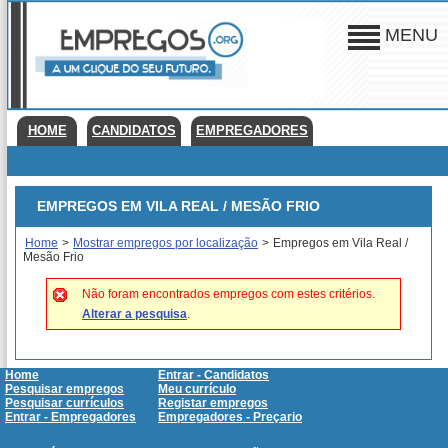
MENU
HOME
CANDIDATOS
EMPREGADORES
EMPREGOS EM VILA REAL / MESÃO FRIO
Home
>
Mostrar empregos por localização
>
Empregos em Vila Real /
Mesão Frio
Não foram encontrados empregos com estes critérios.
Alterar a pesquisa
.
Home
Entrar - Candidatos
Pesquisar empregos
Meu currículo
Pesquisar currículos
Registar empregos
Entrar - Empregadores
Empregadores - Preçario