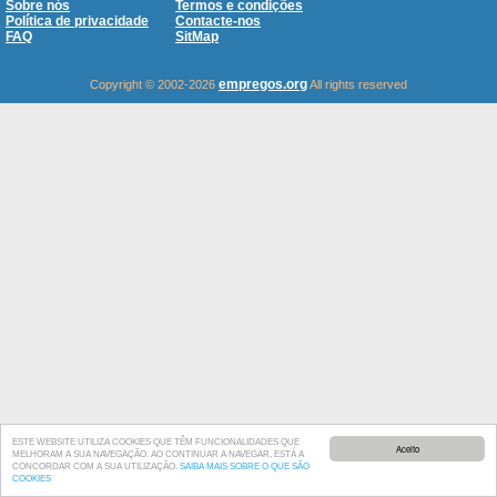
Sobre nós
Termos e condições
Política de privacidade
Contacte-nos
FAQ
SitMap
empregos.org
Copyright © 2002-2026
All rights reserved
ESTE WEBSITE UTILIZA COOKIES QUE TÊM FUNCIONALIDADES QUE
Aceito
MELHORAM A SUA NAVEGAÇÃO. AO CONTINUAR A NAVEGAR, ESTÁ A
CONCORDAR COM A SUA UTILIZAÇÃO.
SAIBA MAIS SOBRE O QUE SÃO
COOKIES