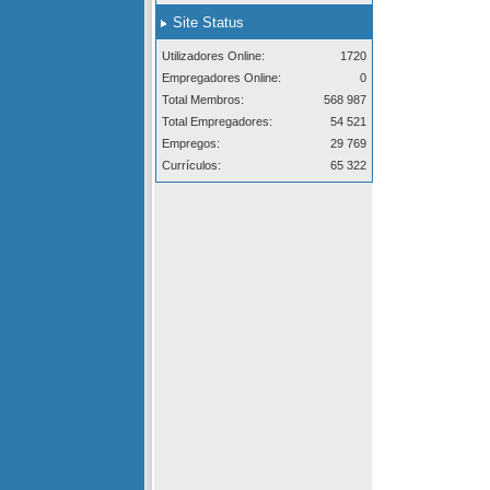
Site Status
Utilizadores Online:
1720
Empregadores Online:
0
Total Membros:
568 987
Total Empregadores:
54 521
Empregos:
29 769
Currículos:
65 322