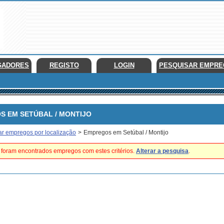
GADORES
REGISTO
LOGIN
PESQUISAR EMPR
EM SETÚBAL / MONTIJO
ar empregos por localização
>
Empregos em Setúbal / Montijo
foram encontrados empregos com estes critérios.
Alterar a pesquisa
.