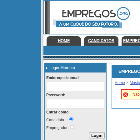
HOME
CANDIDATOS
EMPRE
Login Membro
EMPREGOS 
Endereço de email:
Home
>
Mostr
Não 
Password:
Entrar como:
Candidato...:
Empregador: