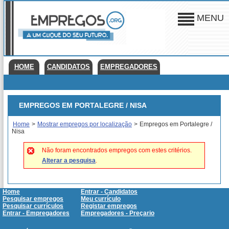
MENU
HOME
CANDIDATOS
EMPREGADORES
EMPREGOS EM PORTALEGRE / NISA
Home
>
Mostrar empregos por localização
>
Empregos em Portalegre /
Nisa
Não foram encontrados empregos com estes critérios.
Alterar a pesquisa
.
Home
Entrar - Candidatos
Pesquisar empregos
Meu currículo
Pesquisar currículos
Registar empregos
Entrar - Empregadores
Empregadores - Preçario