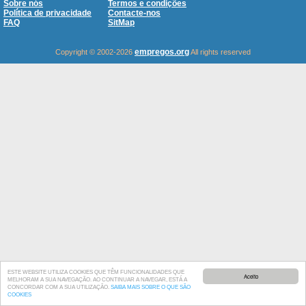
Sobre nós
Termos e condições
Política de privacidade
Contacte-nos
FAQ
SitMap
empregos.org
Copyright © 2002-2026
All rights reserved
ESTE WEBSITE UTILIZA COOKIES QUE TÊM FUNCIONALIDADES QUE
Aceito
MELHORAM A SUA NAVEGAÇÃO. AO CONTINUAR A NAVEGAR, ESTÁ A
CONCORDAR COM A SUA UTILIZAÇÃO.
SAIBA MAIS SOBRE O QUE SÃO
COOKIES