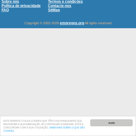
Sobre nós
Termos e condições
Política de privacidade
Contacte-nos
FAQ
SitMap
empregos.org
Copyright © 2002-2026
All rights reserved
ESTE WEBSITE UTILIZA COOKIES QUE TÊM FUNCIONALIDADES QUE
Aceito
MELHORAM A SUA NAVEGAÇÃO. AO CONTINUAR A NAVEGAR, ESTÁ A
CONCORDAR COM A SUA UTILIZAÇÃO.
SAIBA MAIS SOBRE O QUE SÃO
COOKIES