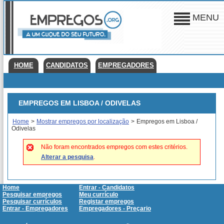
MENU
HOME
CANDIDATOS
EMPREGADORES
EMPREGOS EM LISBOA / ODIVELAS
Home
>
Mostrar empregos por localização
>
Empregos em Lisboa /
Odivelas
Não foram encontrados empregos com estes critérios.
Alterar a pesquisa
.
Home
Entrar - Candidatos
Pesquisar empregos
Meu currículo
Pesquisar currículos
Registar empregos
Entrar - Empregadores
Empregadores - Preçario