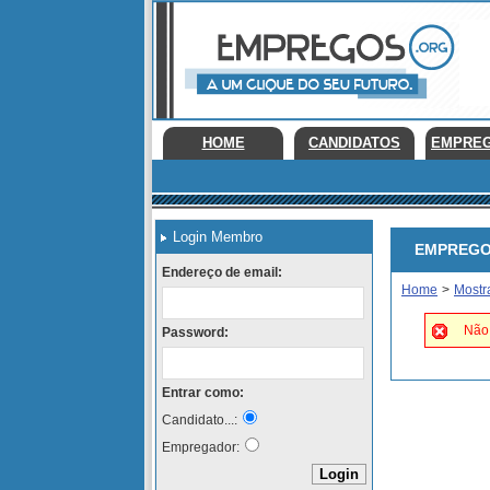
HOME
CANDIDATOS
EMPRE
Login Membro
EMPREGOS 
Endereço de email:
Home
>
Mostr
Não 
Password:
Entrar como:
Candidato...:
Empregador: