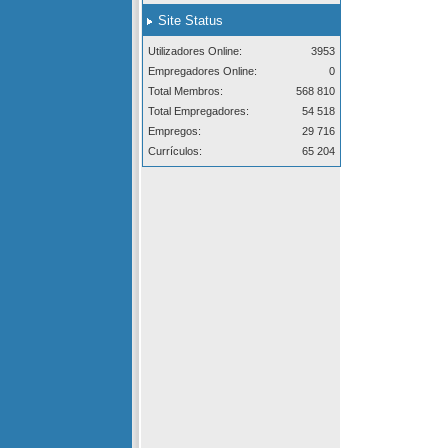
Site Status
Utilizadores Online:
3953
Empregadores Online:
0
Total Membros:
568 810
Total Empregadores:
54 518
Empregos:
29 716
Currículos:
65 204