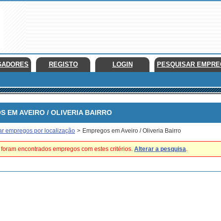
GADORES
REGISTO
LOGIN
PESQUISAR EMPR
EM AVEIRO / OLIVERIA BAIRRO
ar empregos por localização
>
Empregos em Aveiro / Oliveria Bairro
foram encontrados empregos com estes critérios.
Alterar a pesquisa
.