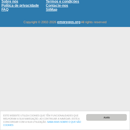
Sobre nós
Termos e condições
Política de privacidade
Contacte-nos
FAQ
SitMap
empregos.org
Copyright © 2002-2026
All rights reserved
ESTE WEBSITE UTILIZA COOKIES QUE TÊM FUNCIONALIDADES QUE
Aceito
MELHORAM A SUA NAVEGAÇÃO. AO CONTINUAR A NAVEGAR, ESTÁ A
CONCORDAR COM A SUA UTILIZAÇÃO.
SAIBA MAIS SOBRE O QUE SÃO
COOKIES