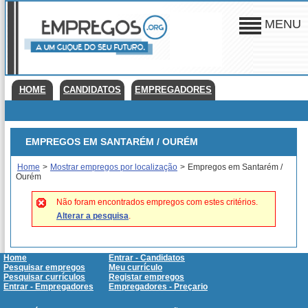
MENU
HOME
CANDIDATOS
EMPREGADORES
EMPREGOS EM SANTARÉM / OURÉM
Home
>
Mostrar empregos por localização
>
Empregos em Santarém /
Ourém
Não foram encontrados empregos com estes critérios.
Alterar a pesquisa
.
Home
Entrar - Candidatos
Pesquisar empregos
Meu currículo
Pesquisar currículos
Registar empregos
Entrar - Empregadores
Empregadores - Preçario