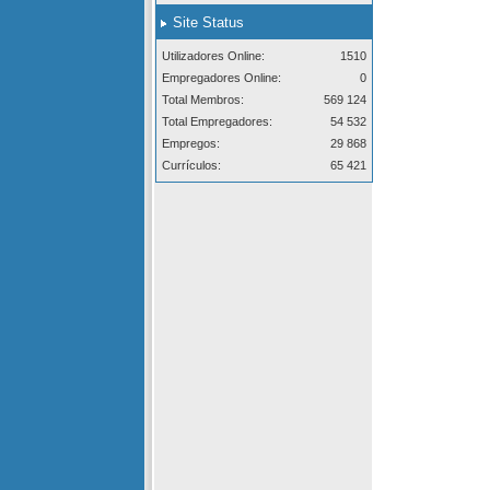
Site Status
Utilizadores Online:
1510
Empregadores Online:
0
Total Membros:
569 124
Total Empregadores:
54 532
Empregos:
29 868
Currículos:
65 421