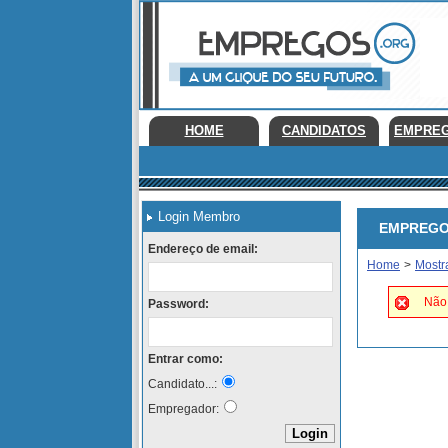
HOME
CANDIDATOS
EMPRE
Login Membro
EMPREGOS 
Endereço de email:
Home
>
Mostr
Não 
Password:
Entrar como:
Candidato...:
Empregador: