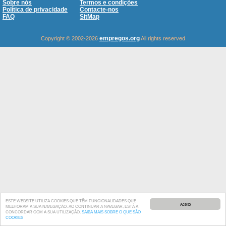
Sobre nós
Termos e condições
Política de privacidade
Contacte-nos
FAQ
SitMap
empregos.org
Copyright © 2002-2026
All rights reserved
ESTE WEBSITE UTILIZA COOKIES QUE TÊM FUNCIONALIDADES QUE
Aceito
MELHORAM A SUA NAVEGAÇÃO. AO CONTINUAR A NAVEGAR, ESTÁ A
CONCORDAR COM A SUA UTILIZAÇÃO.
SAIBA MAIS SOBRE O QUE SÃO
COOKIES