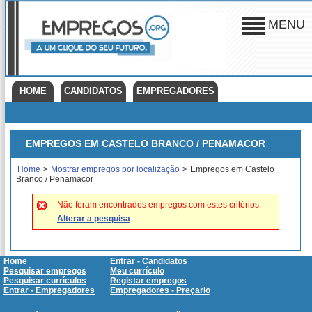
MENU
HOME
CANDIDATOS
EMPREGADORES
EMPREGOS EM CASTELO BRANCO / PENAMACOR
Home
>
Mostrar empregos por localização
>
Empregos em Castelo
Branco / Penamacor
Não foram encontrados empregos com estes critérios.
Alterar a pesquisa
.
Home
Entrar - Candidatos
Pesquisar empregos
Meu currículo
Pesquisar currículos
Registar empregos
Entrar - Empregadores
Empregadores - Preçario