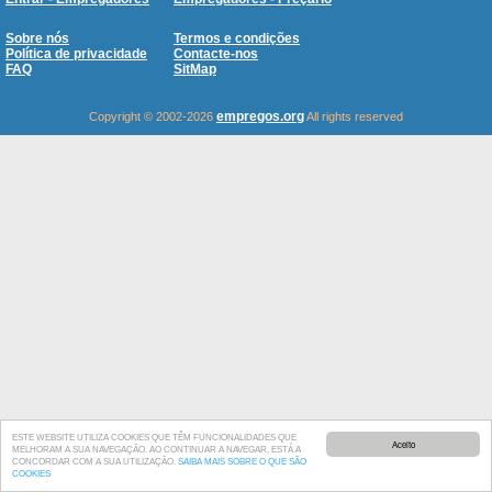
Sobre nós
Termos e condições
Política de privacidade
Contacte-nos
FAQ
SitMap
empregos.org
Copyright © 2002-2026
All rights reserved
ESTE WEBSITE UTILIZA COOKIES QUE TÊM FUNCIONALIDADES QUE
Aceito
MELHORAM A SUA NAVEGAÇÃO. AO CONTINUAR A NAVEGAR, ESTÁ A
CONCORDAR COM A SUA UTILIZAÇÃO.
SAIBA MAIS SOBRE O QUE SÃO
COOKIES