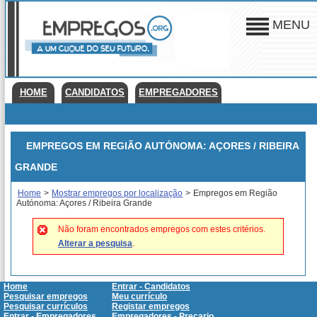
MENU
HOME
CANDIDATOS
EMPREGADORES
EMPREGOS EM REGIÃO AUTÓNOMA: AÇORES / RIBEIRA
GRANDE
Home
>
Mostrar empregos por localização
>
Empregos em Região
Autónoma: Açores / Ribeira Grande
Não foram encontrados empregos com estes critérios.
Alterar a pesquisa
.
Home
Entrar - Candidatos
Pesquisar empregos
Meu currículo
Pesquisar currículos
Registar empregos
Entrar - Empregadores
Empregadores - Preçario