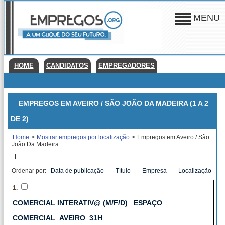
MENU
HOME
CANDIDATOS
EMPREGADORES
EMPREGOS EM AVEIRO / SÃO JOÃO DA MADEIRA (1 A 2
DE 2)
Home
>
Mostrar empregos por localização
>
Empregos em Aveiro / São
João Da Madeira
|
Ordenar por:
Data de publicação
Título
Empresa
Localização
1.
COMERCIAL INTERATIV@ (M/F/D)_ ESPAÇO
COMERCIAL_AVEIRO_31H