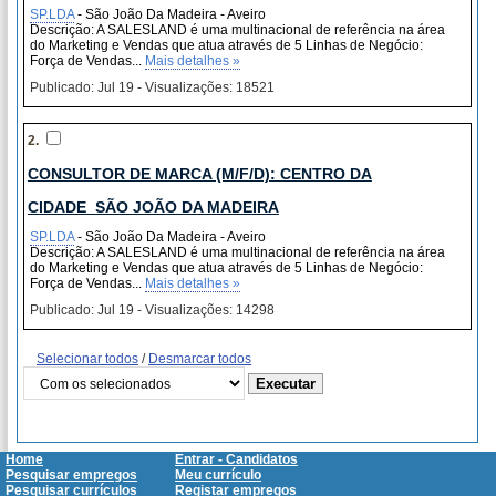
SP.LDA
- São João Da Madeira - Aveiro
Descrição: A SALESLAND é uma multinacional de referência na área
do Marketing e Vendas que atua através de 5 Linhas de Negócio:
Força de Vendas...
Mais detalhes »
Publicado: Jul 19 - Visualizações: 18521
2.
CONSULTOR DE MARCA (M/F/D): CENTRO DA
CIDADE_SÃO JOÃO DA MADEIRA
SP.LDA
- São João Da Madeira - Aveiro
Descrição: A SALESLAND é uma multinacional de referência na área
do Marketing e Vendas que atua através de 5 Linhas de Negócio:
Força de Vendas...
Mais detalhes »
Publicado: Jul 19 - Visualizações: 14298
Selecionar todos
/
Desmarcar todos
Home
Entrar - Candidatos
Pesquisar empregos
Meu currículo
Pesquisar currículos
Registar empregos