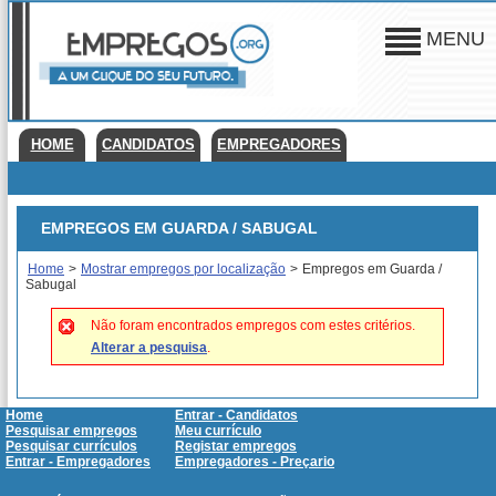
MENU
HOME
CANDIDATOS
EMPREGADORES
EMPREGOS EM GUARDA / SABUGAL
Home
>
Mostrar empregos por localização
>
Empregos em Guarda /
Sabugal
Não foram encontrados empregos com estes critérios.
Alterar a pesquisa
.
Home
Entrar - Candidatos
Pesquisar empregos
Meu currículo
Pesquisar currículos
Registar empregos
Entrar - Empregadores
Empregadores - Preçario