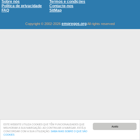
Sobre nós
Termos e condições
Política de privacidade
Contacte-nos
FAQ
SitMap
empregos.org
Copyright © 2002-2026
All rights reserved
ESTE WEBSITE UTILIZA COOKIES QUE TÊM FUNCIONALIDADES QUE
Aceito
MELHORAM A SUA NAVEGAÇÃO. AO CONTINUAR A NAVEGAR, ESTÁ A
CONCORDAR COM A SUA UTILIZAÇÃO.
SAIBA MAIS SOBRE O QUE SÃO
COOKIES