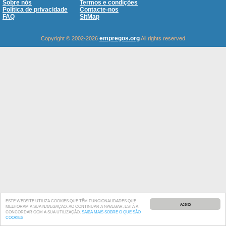
Sobre nós
Termos e condições
Política de privacidade
Contacte-nos
FAQ
SitMap
empregos.org
Copyright © 2002-2026
All rights reserved
ESTE WEBSITE UTILIZA COOKIES QUE TÊM FUNCIONALIDADES QUE
Aceito
MELHORAM A SUA NAVEGAÇÃO. AO CONTINUAR A NAVEGAR, ESTÁ A
CONCORDAR COM A SUA UTILIZAÇÃO.
SAIBA MAIS SOBRE O QUE SÃO
COOKIES