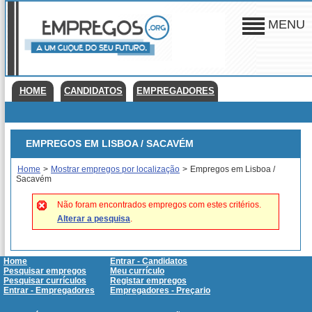
MENU
HOME
CANDIDATOS
EMPREGADORES
EMPREGOS EM LISBOA / SACAVÉM
Home
>
Mostrar empregos por localização
>
Empregos em Lisboa /
Sacavém
Não foram encontrados empregos com estes critérios.
Alterar a pesquisa
.
Home
Entrar - Candidatos
Pesquisar empregos
Meu currículo
Pesquisar currículos
Registar empregos
Entrar - Empregadores
Empregadores - Preçario