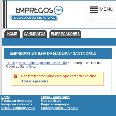
MENU
HOME
CANDIDATOS
EMPREGADORES
EMPREGOS EM ILHA DA MADEIRA / SANTA CRUZ
Home
>
Mostrar empregos por localização
>
Empregos em Ilha da
Madeira / Santa Cruz
Não foram encontrados empregos com estes critérios.
Alterar a pesquisa
.
Home
Entrar - Candidatos
Pesquisar empregos
Meu currículo
Pesquisar currículos
Registar empregos
Entrar - Empregadores
Empregadores - Preçario