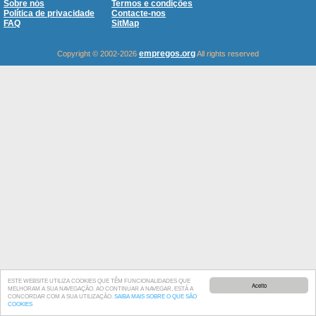
Sobre nós
Termos e condições
Política de privacidade
Contacte-nos
FAQ
SitMap
empregos.org
Copyright © 2002-2026
All rights reserved
ESTE WEBSITE UTILIZA COOKIES QUE TÊM FUNCIONALIDADES QUE
Aceito
MELHORAM A SUA NAVEGAÇÃO. AO CONTINUAR A NAVEGAR, ESTÁ A
CONCORDAR COM A SUA UTILIZAÇÃO.
SAIBA MAIS SOBRE O QUE SÃO
COOKIES