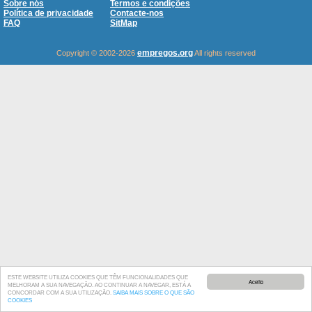
Sobre nós
Termos e condições
Política de privacidade
Contacte-nos
FAQ
SitMap
empregos.org
Copyright © 2002-2026
All rights reserved
ESTE WEBSITE UTILIZA COOKIES QUE TÊM FUNCIONALIDADES QUE
Aceito
MELHORAM A SUA NAVEGAÇÃO. AO CONTINUAR A NAVEGAR, ESTÁ A
CONCORDAR COM A SUA UTILIZAÇÃO.
SAIBA MAIS SOBRE O QUE SÃO
COOKIES