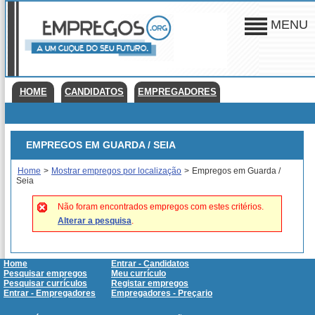
MENU
HOME
CANDIDATOS
EMPREGADORES
EMPREGOS EM GUARDA / SEIA
Home
>
Mostrar empregos por localização
>
Empregos em Guarda /
Seia
Não foram encontrados empregos com estes critérios.
Alterar a pesquisa
.
Home
Entrar - Candidatos
Pesquisar empregos
Meu currículo
Pesquisar currículos
Registar empregos
Entrar - Empregadores
Empregadores - Preçario