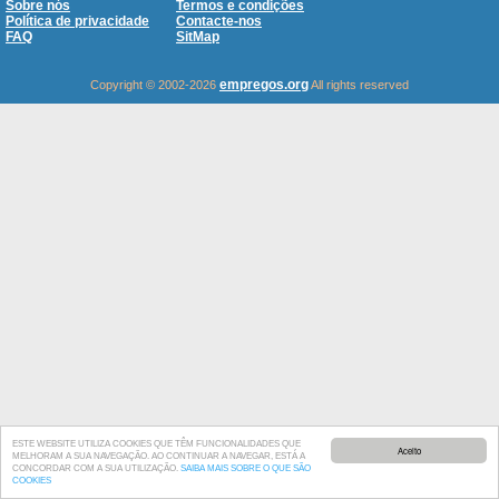
Sobre nós
Termos e condições
Política de privacidade
Contacte-nos
FAQ
SitMap
empregos.org
Copyright © 2002-2026
All rights reserved
ESTE WEBSITE UTILIZA COOKIES QUE TÊM FUNCIONALIDADES QUE
Aceito
MELHORAM A SUA NAVEGAÇÃO. AO CONTINUAR A NAVEGAR, ESTÁ A
CONCORDAR COM A SUA UTILIZAÇÃO.
SAIBA MAIS SOBRE O QUE SÃO
COOKIES